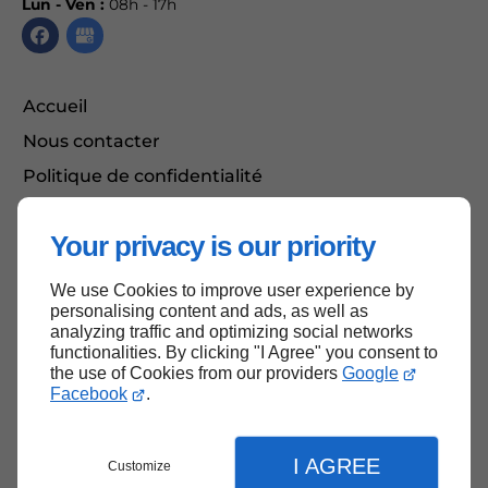
Lun - Ven :
08h - 17h
Accueil
Nous contacter
Politique de confidentialité
Plan du site
Your privacy is our priority
We use Cookies to improve user experience by
Haut de page
personalising content and ads, as well as
analyzing traffic and optimizing social networks
functionalities. By clicking "I Agree" you consent to
the use of Cookies from our providers
Google
Facebook
.
I AGREE
Customize