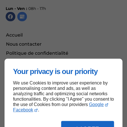
Lun - Ven :
08h - 17h
Accueil
Nous contacter
Politique de confidentialité
Plan du site
Your privacy is our priority
We use Cookies to improve user experience by
Haut de page
personalising content and ads, as well as
analyzing traffic and optimizing social networks
functionalities. By clicking "I Agree" you consent to
the use of Cookies from our providers
Google
Facebook
.