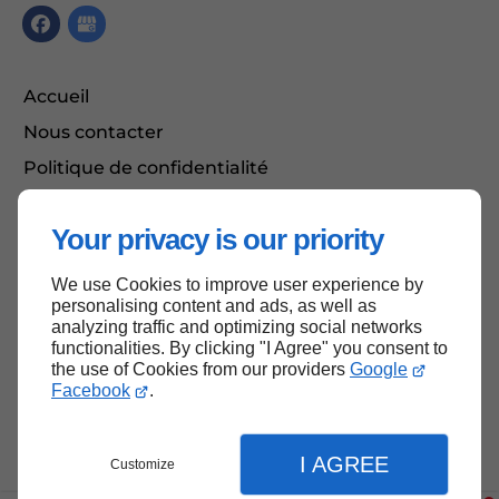
Accueil
Nous contacter
Politique de confidentialité
Plan du site
Your privacy is our priority
We use Cookies to improve user experience by
Haut de page
personalising content and ads, as well as
analyzing traffic and optimizing social networks
functionalities. By clicking "I Agree" you consent to
the use of Cookies from our providers
Google
Facebook
.
I AGREE
Customize