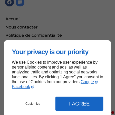
Accueil
Nous contacter
Politique de confidentialité
Plan du site
Your privacy is our priority
We use Cookies to improve user experience by
Haut de page
personalising content and ads, as well as
analyzing traffic and optimizing social networks
functionalities. By clicking "I Agree" you consent to
the use of Cookies from our providers
Google
Facebook
.
I AGREE
Customize