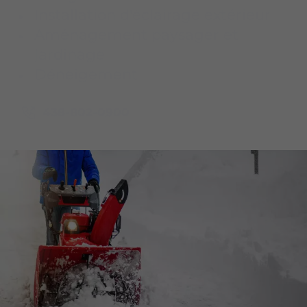
Installation d'éclairage extérieur
Aménagement paysager et
jardinage
Déneigement
438-802-0900